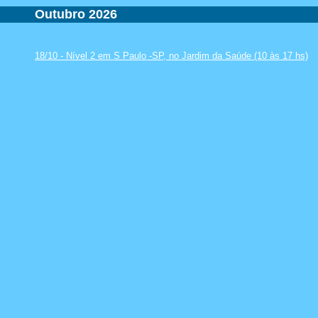
Outubro 2026
18/10 - Nível 2 em S Paulo -SP, no Jardim da Saúde (10 às 17 hs)