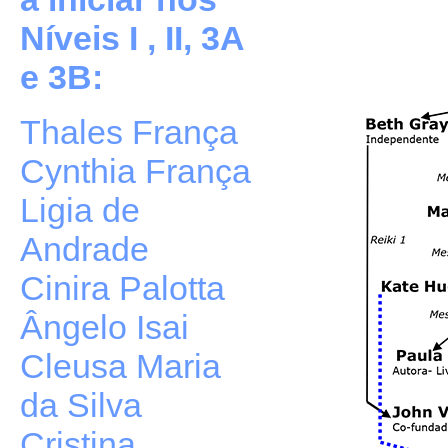
Níveis I , II, 3A
e 3B:
Thales França
Cynthia França
Ligia de
Andrade
Cinira Palotta
Ângelo Isai
Cleusa Maria
da Silva
Cristina