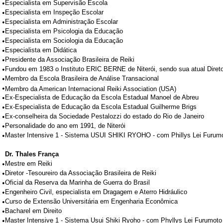
•
Especialista em Supervisão Escola
•
Especialista em Inspeção Escolar
•
Especialista em Administração Escolar
•
Especialista em Psicologia da Educação
•
Especialista em Sociologia da Educação
•
Especialista em Didática
•
Presidente da Associação Brasileira de Reiki
•
Fundou em 1983 o Instituto ERIC BERNE de Niterói, sendo sua atual Direto
•
Membro da Escola Brasileira de Análise Transacional
•
Membro da American Internacional Reiki Association (USA)
•
Ex-Especialista de Educação da Escola Estadual Manoel de Abreu
•
Ex-Especialista de Educação da Escola Estadual Guilherme Brigs
•
Ex-conselheira da Sociedade Pestalozzi do estado do Rio de Janeiro
•
Personalidade do ano em 1991, de Niterói
•
Master Intensive 1 - Sistema USUI SHIKI RYOHO - com Phillys Lei Furumot
Dr. Thales França
•
Mestre em Reiki
•
Diretor -Tesoureiro da Associação Brasileira de Reiki
•
Oficial da Reserva da Marinha de Guerra do Brasil
•
Engenheiro Civil, especialista em Dragagem e Aterro Hidráulico
•
Curso de Extensão Universitária em Engenharia Econômica
•
Bacharel em Direito
•
Master Intensive 1 - Sistema Usui Shiki Ryoho - com Phyllys Lei Furumoto 